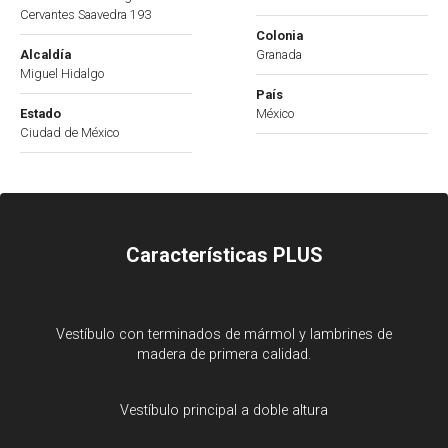
Cervantes Saavedra 193
Colonia
Alcaldía
Granada
Miguel Hidalgo
País
Estado
México
Ciudad de México
Características PLUS
Vestíbulo con terminados de mármol y lambrines de
madera de primera calidad.
Vestíbulo principal a doble altura