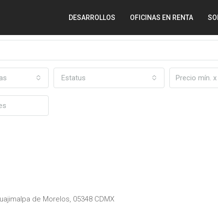
DESARROLLOS
OFICINAS EN RENTA
SO
as
Estatus
Cuajimalpa de Morelos, 05348 CDMX