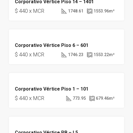
Corporativo Vértice Piso 14 – 1401
DISPONIBLE
$ 440 x MCR
1748.61
1553.96
m²
OBRA GRIS
Corporativo Vértice Piso 6 – 601
DISPONIBLE
$ 440 x MCR
1746.23
1553.22
m²
OBRA GRIS
Corporativo Vértice Piso 1 – 101
DISPONIBLE
$ 440 x MCR
773.95
679.46
m²
OBRA GRIS
Corporativo Vértice PB – L5
DISPONIBLE