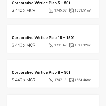
Corporativo Vértice Piso 5 – 501
DISPONIBLE
$ 440 x MCR
1745.07
1551.51
m²
OBRA GRIS
Corporativo Vértice Piso 15 – 1501
DISPONIBLE
$ 440 x MCR
1731.47
1537.32
m²
OBRA GRIS
Corporativo Vértice Piso 8 – 801
DISPONIBLE
$ 440 x MCR
1747.13
1553.46
m²
OBRA GRIS