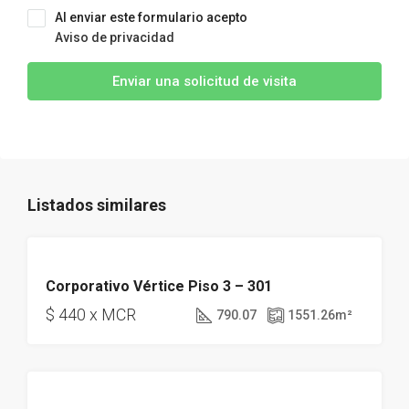
Al enviar este formulario acepto
Aviso de privacidad
Enviar una solicitud de visita
Listados similares
OBRA GRIS
Corporativo Vértice Piso 3 – 301
DISPONIBLE
$ 440 x MCR
790.07
1551.26
m²
OBRA GRIS